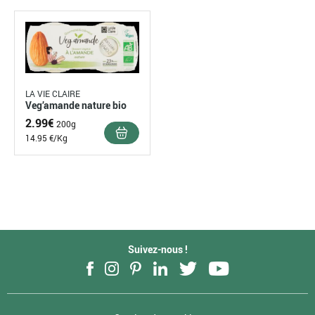
LA VIE CLAIRE
Veg’amande nature bio
2.99
€
200g
14.95 €/Kg
…
1
2
3
31
32
Suivant »
Suivez-nous !
Facebook
Instagram
Pinterest
LinkedIn
Twitter
YouTube