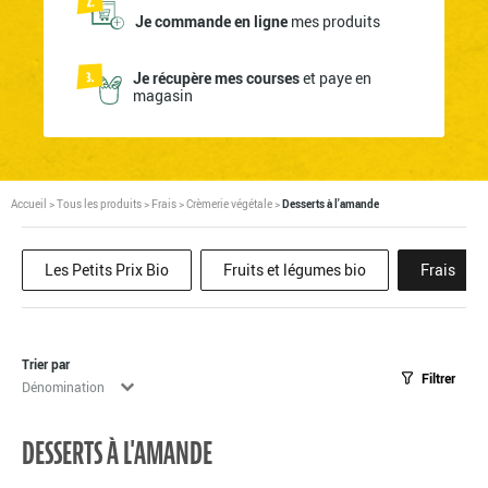
Je commande en ligne
mes produits
Je récupère mes courses
et paye en
magasin
Accueil
>
Tous les produits
>
Frais
>
Crèmerie végétale
>
Desserts à l'amande
Les Petits Prix Bio
Fruits et légumes bio
Frais
Trier par
Filtrer
Tri
Trier le contenu
DESSERTS À L'AMANDE