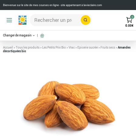
Bienvenue sur le site de mes courses en ligne - site appartenant à
lavieclaire.com
0
Rechercher
0.00
€
Changer de magasin
Accueil
>
Tous les produits
>
Les Petits Prix Bio
>
Vrac
>
Epicerie sucrée
>
Fruits secs
>
Amandes
décortiquées bio