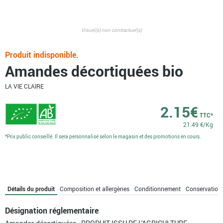
Visuel(s) non contractuel(s)
Produit indisponible.
Amandes décortiquées bio
LA VIE CLAIRE
2.15
€
TTC*
21.49 €/Kg
*Prix public conseillé. Il sera personnalisé selon le magasin et des promotions en cours.
Détails du produit
Composition et allergènes
Conditionnement
Conservation
Désignation réglementaire