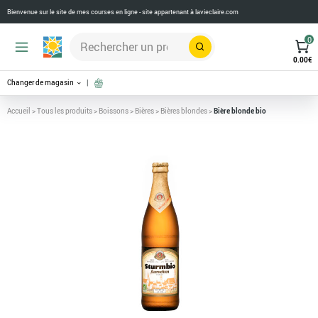
Bienvenue sur le site de mes courses en ligne - site appartenant à
lavieclaire.com
0
Rechercher
0.00
€
Changer de magasin
Accueil
>
Tous les produits
>
Boissons
>
Bières
>
Bières blondes
>
Bière blonde bio