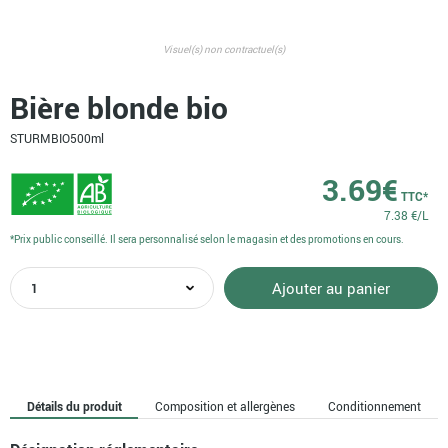
Visuel(s) non contractuel(s)
Bière blonde bio
STURMBIO
500ml
3.69
€
TTC*
7.38 €/L
*Prix public conseillé. Il sera personnalisé selon le magasin et des promotions en cours.
quantité
Ajouter au panier
de
Bière
blonde
bio
Détails du produit
Composition et allergènes
Conditionnement