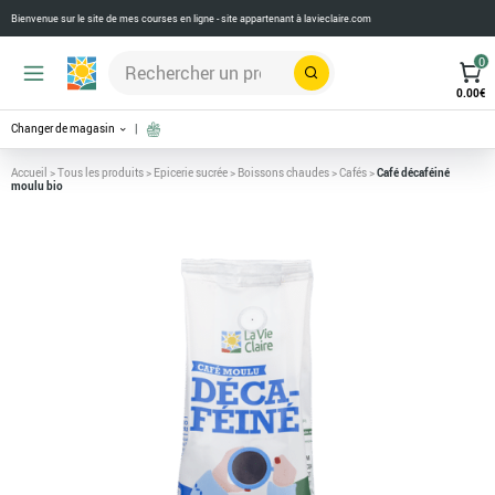
Bienvenue sur le site de mes courses en ligne - site appartenant à
lavieclaire.com
0
Rechercher
0.00
€
Changer de magasin
Accueil
>
Tous les produits
>
Epicerie sucrée
>
Boissons chaudes
>
Cafés
>
Café décaféiné
moulu bio