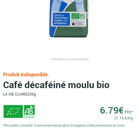
Visuel(s) non contractuel(s)
Produit indisponible.
Café décaféiné moulu bio
LA VIE CLAIRE
250g
6.79
€
TTC*
27.16 €/Kg
*Prix public conseillé. Il sera personnalisé selon le magasin et des promotions en cours.