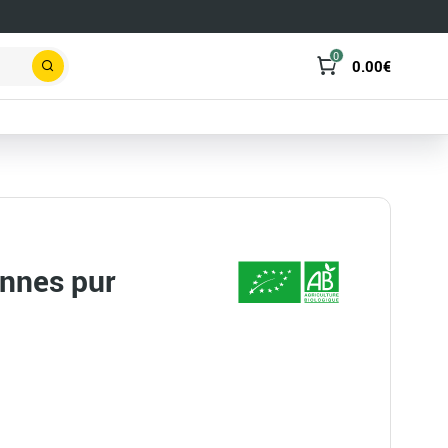
0
0.00
€
Rechercher
onnes pur