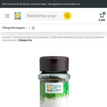
Bienvenue sur le site de mes courses en ligne - site appartenant à
lavieclaire.com
0
Rechercher
0.00
€
Changer de magasin
Accueil
>
Tous les produits
>
Epicerie salée
>
Condiments et aides culinaires
>
Epices et plantes
aromatiques
>
Estragon bio