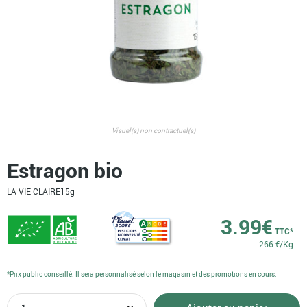
Visuel(s) non contractuel(s)
Estragon bio
LA VIE CLAIRE
15g
3.99
€
TTC*
266 €/Kg
*Prix public conseillé. Il sera personnalisé selon le magasin et des promotions en cours.
quantité