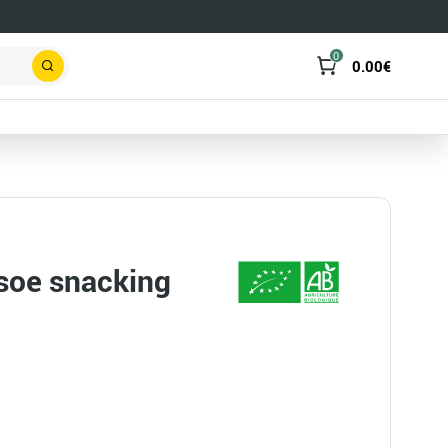
0
0.00
€
Rechercher
soe snacking