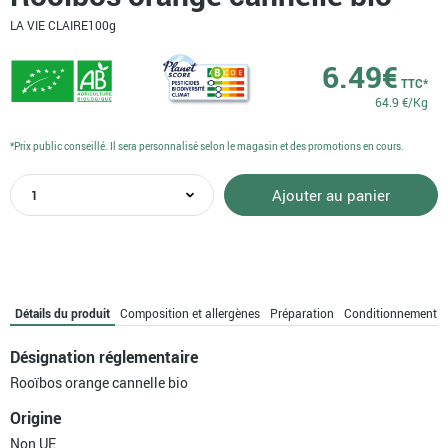
LA VIE CLAIRE
100g
6.49
€
TTC*
64.9 €/Kg
*Prix public conseillé. Il sera personnalisé selon le magasin et des promotions en cours.
quantité
Ajouter au panier
de
Rooïbos
orange
cannelle
bio
Détails du produit
Composition et allergènes
Préparation
Conditionnement
Désignation réglementaire
Rooïbos orange cannelle bio
Origine
Non UE